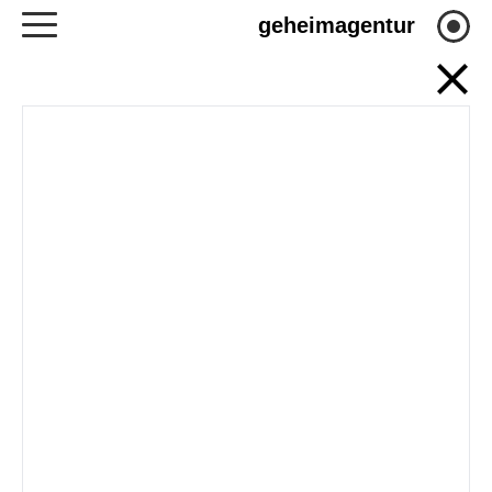
geheimagentur
MATERIALIEN
THE ART OF BEING MANY: TOWARDS A
NEW THEORY AND PRACTICE OF
GATHERING
SHEFARERS OF IPSWICH - TIDE
CALENDAR
PDF
TRAUMFABRIK - PROGRAMM
PDF